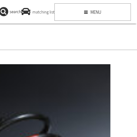
search
matching list
MENU