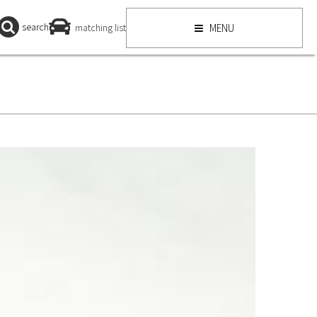
search
matching list
MENU