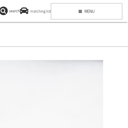
search
matching list
MENU