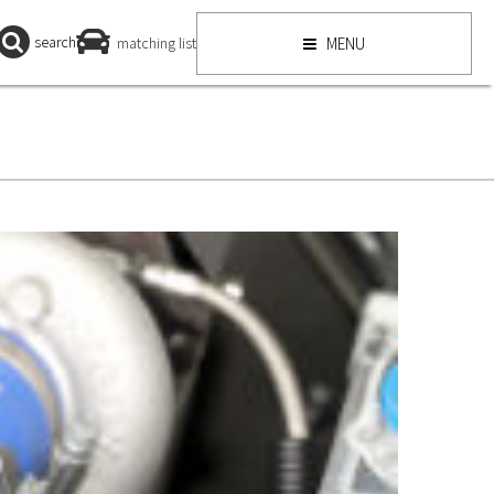
search
matching list
MENU