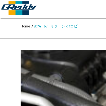
Home
/
jb74_bv_リターン のコピー