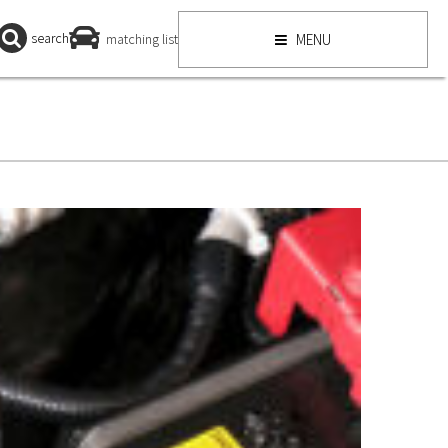
search
matching list
MENU