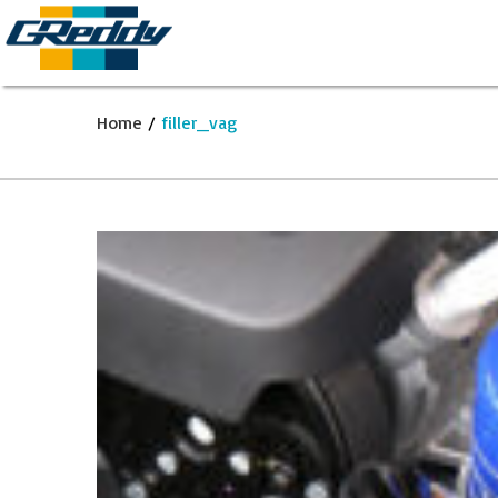
Home
/
filler_vag