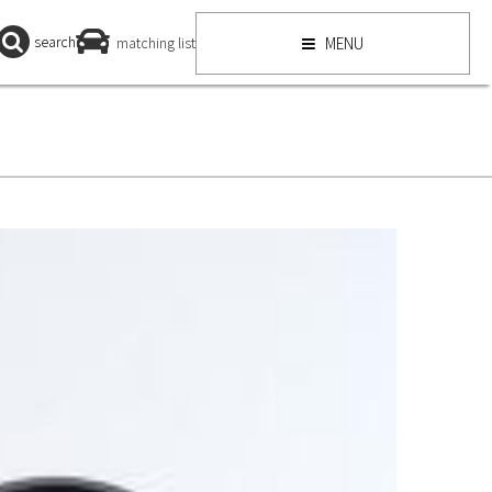
search
matching list
MENU