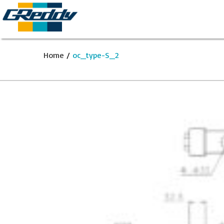
Home
/
oc_type-S_2