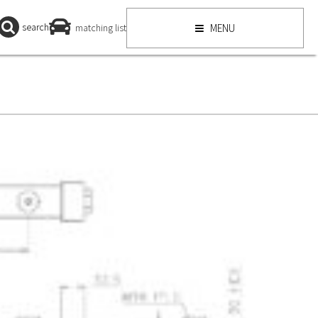
search
matching list
MENU