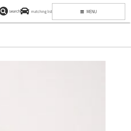
search
matching list
MENU